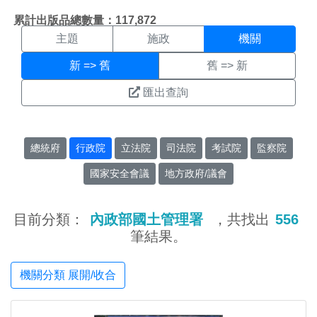
機關搜尋結果頁面
:::
累計出版品總數量：117,872
主題
施政
機關
新 => 舊
舊 => 新
匯出查詢
總統府
行政院
立法院
司法院
考試院
監察院
國家安全會議
地方政府/議會
目前分類：
內政部國土管理署
，共找出
556
筆結果。
機關分類 展開/收合