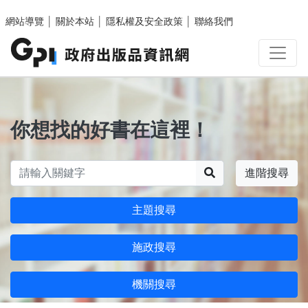
跳至主要內容區塊
網站導覽
│
關於本站
│
隱私權及安全政策
│
聯絡我們
你想找的好書在這裡！
搜尋
進階搜尋
主題搜尋
施政搜尋
機關搜尋