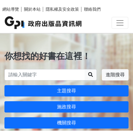
跳至主要內容區塊
網站導覽
│
關於本站
│
隱私權及安全政策
│
聯絡我們
你想找的好書在這裡！
搜尋
進階搜尋
主題搜尋
施政搜尋
機關搜尋