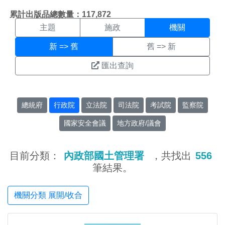
機關搜尋結果頁面
:::
累計出版品總數量：117,872
主題
施政
機關
新 => 舊
舊 => 新
匯出查詢
總統府
行政院
立法院
司法院
考試院
監察院
國家安全會議
地方政府/議會
目前分類：
內政部國土管理署
，共找出
556
筆結果。
機關分類 展開/收合