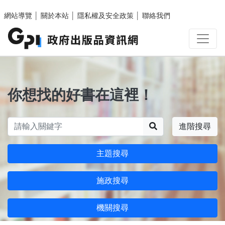
跳至主要內容區塊
網站導覽
│
關於本站
│
隱私權及安全政策
│
聯絡我們
你想找的好書在這裡！
搜尋
進階搜尋
主題搜尋
施政搜尋
機關搜尋