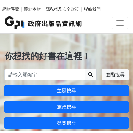
跳至主要內容區塊
網站導覽
│
關於本站
│
隱私權及安全政策
│
聯絡我們
你想找的好書在這裡！
搜尋
進階搜尋
主題搜尋
施政搜尋
機關搜尋