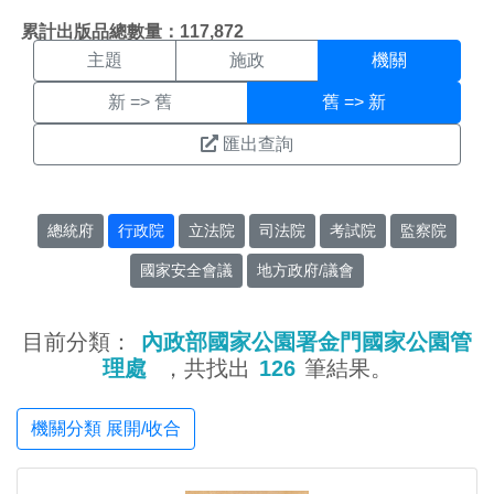
機關搜尋結果頁面
:::
累計出版品總數量：117,872
主題
施政
機關
新 => 舊
舊 => 新
匯出查詢
總統府
行政院
立法院
司法院
考試院
監察院
國家安全會議
地方政府/議會
目前分類：
內政部國家公園署金門國家公園管
理處
，共找出
126
筆結果。
機關分類 展開/收合