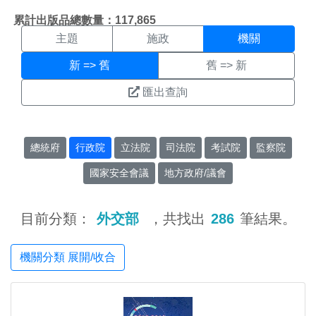
機關搜尋結果頁面
:::
累計出版品總數量：117,865
主題
施政
機關
新 => 舊
舊 => 新
匯出查詢
總統府
行政院
立法院
司法院
考試院
監察院
國家安全會議
地方政府/議會
目前分類：
外交部
，共找出
286
筆結果。
機關分類 展開/收合