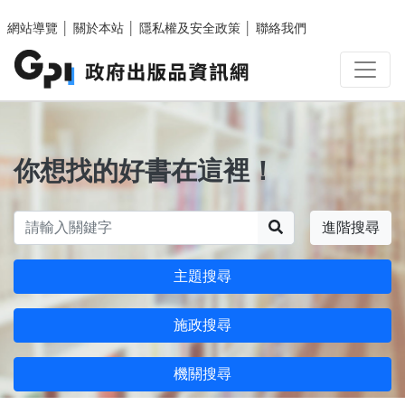
跳至主要內容區塊
網站導覽
│
關於本站
│
隱私權及安全政策
│
聯絡我們
你想找的好書在這裡！
搜尋
進階搜尋
主題搜尋
施政搜尋
機關搜尋