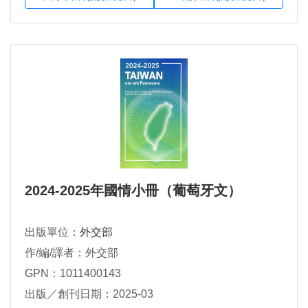
2024-2025年國情小冊（葡萄牙文）
出版單位：
外交部
作/編/譯者：外交部
GPN：1011400143
出版／創刊日期：2025-03