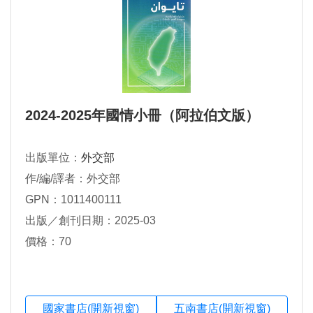
2024-2025年國情小冊（阿拉伯文版）
出版單位：
外交部
作/編/譯者：外交部
GPN：1011400111
出版／創刊日期：2025-03
價格：70
國家書店(開新視窗)
五南書店(開新視窗)