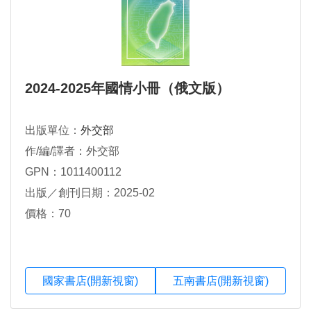
2024-2025年國情小冊（俄文版）
出版單位：
外交部
作/編/譯者：外交部
GPN：1011400112
出版／創刊日期：2025-02
價格：70
國家書店(開新視窗)
五南書店(開新視窗)