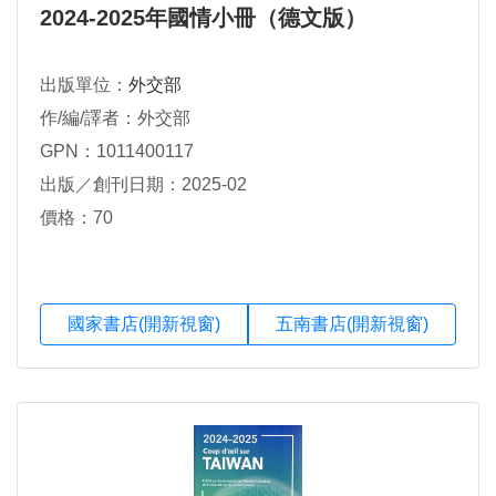
2024-2025年國情小冊（德文版）
出版單位：
外交部
作/編/譯者：外交部
GPN：1011400117
出版／創刊日期：2025-02
價格：70
國家書店(開新視窗)
五南書店(開新視窗)