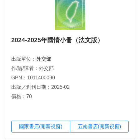
2024-2025年國情小冊（法文版）
出版單位：
外交部
作/編/譯者：外交部
GPN：1011400090
出版／創刊日期：2025-02
價格：70
國家書店(開新視窗)
五南書店(開新視窗)