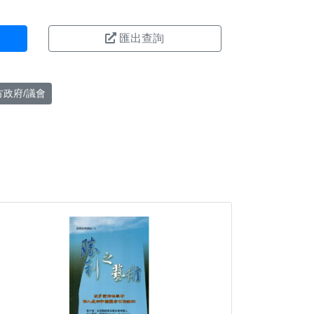
匯出查詢
方政府/議會