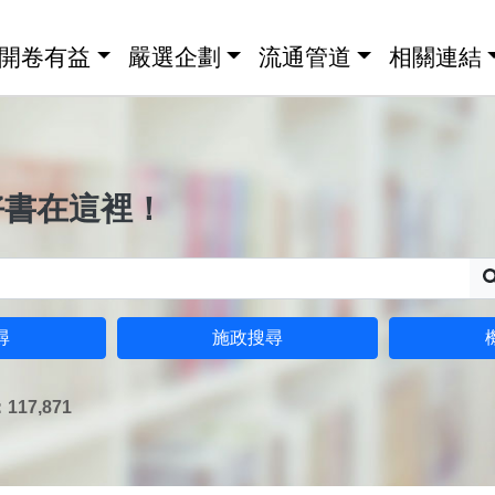
開卷有益
嚴選企劃
流通管道
相關連結
好書在這裡！
尋
施政搜尋
17,871