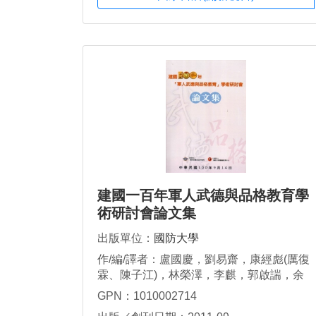
建國一百年軍人武德與品格教育學
術研討會論文集
出版單位：
國防大學
作/編/譯者：盧國慶，劉易齋，康經彪(厲復
霖、陳子江)，林榮澤，李麒，郭啟諯，余
一鳴，劉育偉，劉瀚嶸(金審理)，段復初，
GPN：1010002714
謝奕旭，陳彰輝