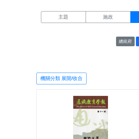
機關搜尋結果頁面
:::
主題
施政
總統府
機關分類 展開/收合