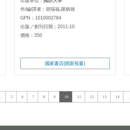
出版單位：
國防大學
作/編/譯者：胡瑞福,羅炳雄
GPN：1010002784
出版／創刊日期：2011-10
價格：350
國家書店(開新視窗)
…
5
6
7
8
9
10
11
12
13
14