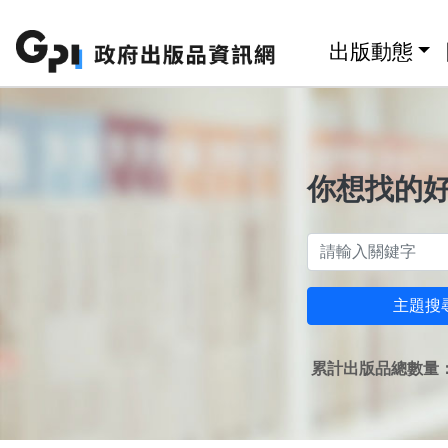
跳至主要內容區塊
:::
出版動態
你想找的
主題搜
累計出版品總數量：1