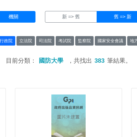
機關
新 => 舊
舊 => 新
行政院
立法院
司法院
考試院
監察院
國家安全會議
地
目前分類：
國防大學
，共找出
383
筆結果。