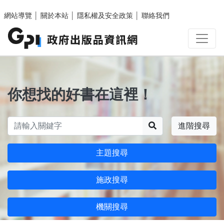
跳至主要內容區塊
網站導覽
│
關於本站
│
隱私權及安全政策
│
聯絡我們
你想找的好書在這裡！
搜尋
進階搜尋
主題搜尋
施政搜尋
機關搜尋