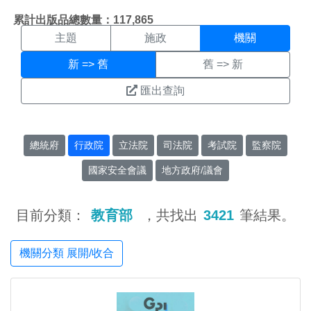
機關搜尋結果頁面
:::
累計出版品總數量：117,865
主題
施政
機關
新 => 舊
舊 => 新
匯出查詢
總統府
行政院
立法院
司法院
考試院
監察院
國家安全會議
地方政府/議會
目前分類：
教育部
，共找出
3421
筆結果。
機關分類 展開/收合