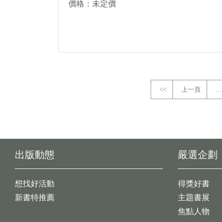
價格：未定價
<<
上一頁
…
出版動態
嚴選企劃
想找好活動
得獎好書
新書特推薦
主題書展
焦點人物