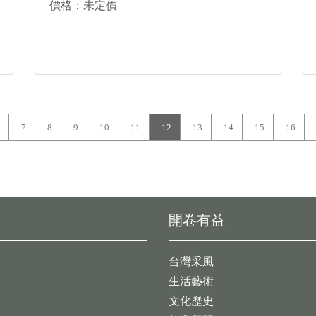
價格：未定價
7
8
9
10
11
12
13
14
15
16
開卷有益
台灣采風
生活藝術
文化歷史