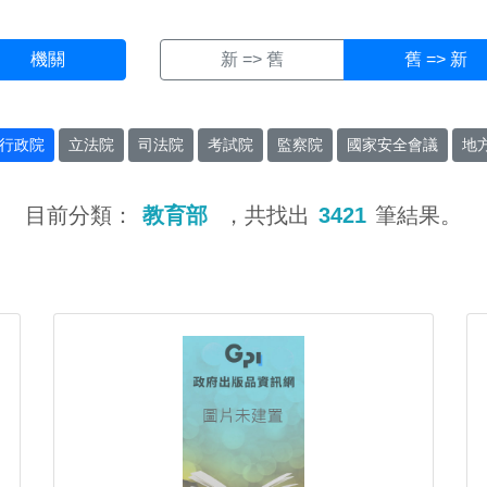
機關
新 => 舊
舊 => 新
行政院
立法院
司法院
考試院
監察院
國家安全會議
地
目前分類：
教育部
，共找出
3421
筆結果。