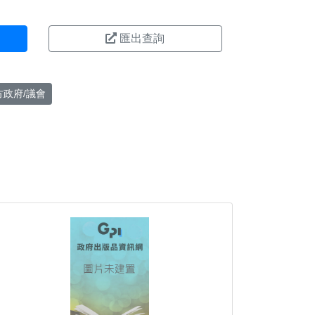
匯出查詢
方政府/議會