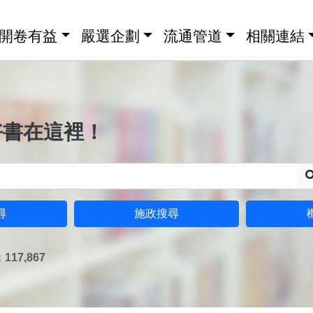
開卷有益
嚴選企劃
流通管道
相關連結
好書在這裡！
尋
施政搜尋
17,867