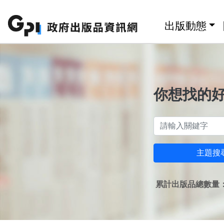
跳至主要內容區塊
:::
出版動態
你想找的
主題搜
累計出版品總數量：1