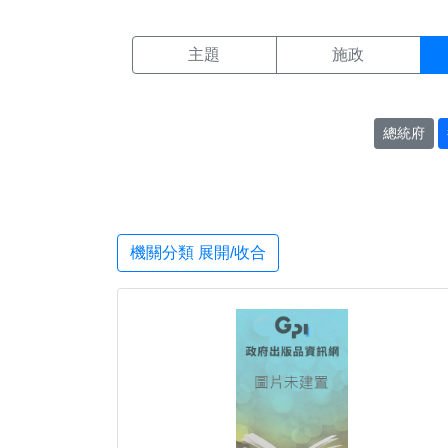
機關搜尋結果頁面
:::
主題
施政
總統府
機關分類 展開/收合