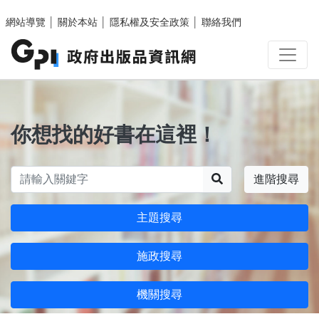
跳至主要內容區塊
網站導覽
│
關於本站
│
隱私權及安全政策
│
聯絡我們
你想找的好書在這裡！
搜尋
進階搜尋
主題搜尋
施政搜尋
機關搜尋