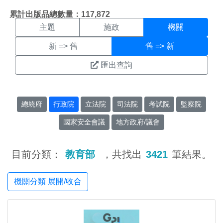
機關搜尋結果頁面
:::
累計出版品總數量：117,872
主題
施政
機關
新 => 舊
舊 => 新
匯出查詢
總統府
行政院
立法院
司法院
考試院
監察院
國家安全會議
地方政府/議會
目前分類：
教育部
，共找出
3421
筆結果。
機關分類 展開/收合