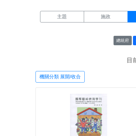
機關搜尋結果頁面
:::
主題
施政
總統府
目
機關分類 展開/收合