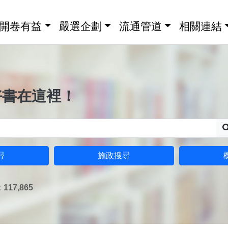
開卷有益
嚴選企劃
流通管道
相關連結
好書在這裡！
尋
施政搜尋
17,865