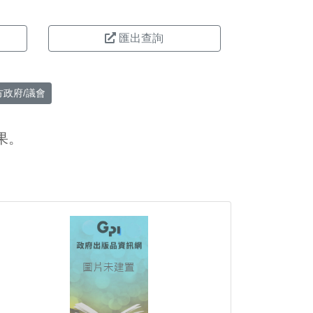
匯出查詢
方政府/議會
果。