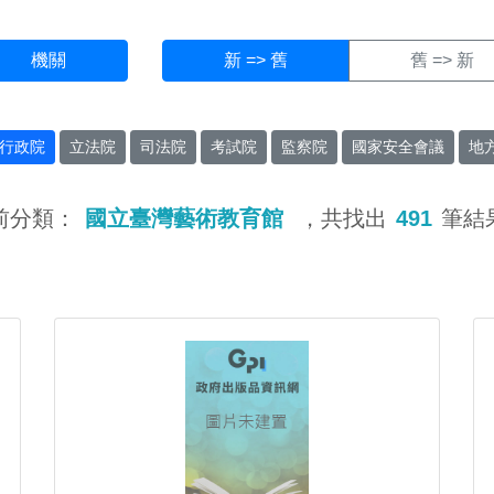
機關
新 => 舊
舊 => 新
行政院
立法院
司法院
考試院
監察院
國家安全會議
地
前分類：
國立臺灣藝術教育館
，共找出
491
筆結