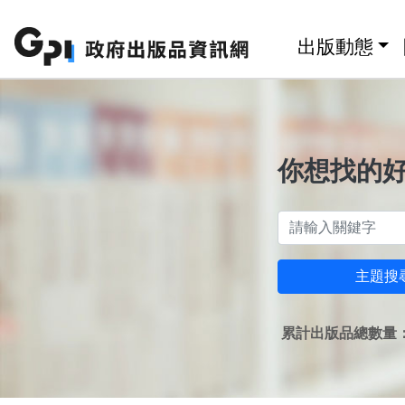
跳至主要內容區塊
:::
出版動態
你想找的
主題搜
累計出版品總數量：1