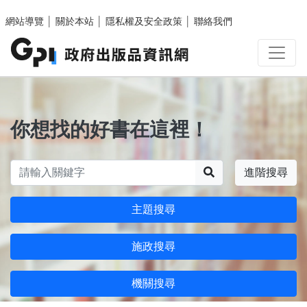
跳至主要內容區塊
網站導覽
│
關於本站
│
隱私權及安全政策
│
聯絡我們
你想找的好書在這裡！
搜尋
進階搜尋
主題搜尋
施政搜尋
機關搜尋