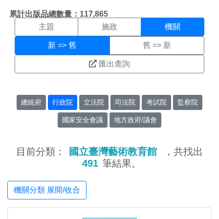
機關搜尋結果頁面
:::
累計出版品總數量：117,865
主題
施政
機關
新 => 舊
舊 => 新
匯出查詢
總統府
行政院
立法院
司法院
考試院
監察院
國家安全會議
地方政府/議會
目前分類：
國立臺灣藝術教育館
，共找出
491
筆結果。
機關分類 展開/收合