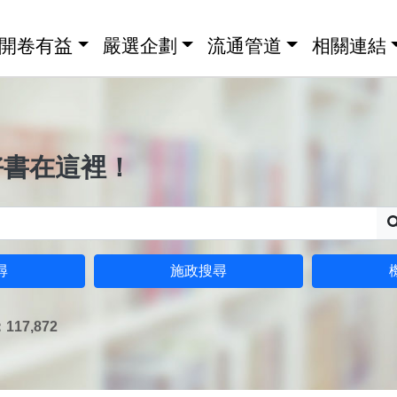
開卷有益
嚴選企劃
流通管道
相關連結
好書在這裡！
尋
施政搜尋
17,872