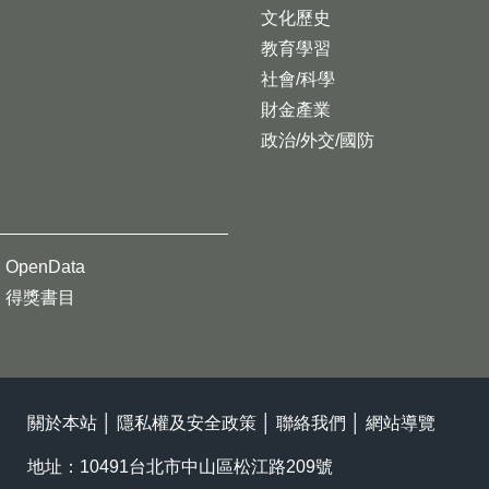
文化歷史
教育學習
社會/科學
財金產業
政治/外交/國防
OpenData
得獎書目
關於本站
│
隱私權及安全政策
│
聯絡我們
│
網站導覽
地址：10491台北市中山區松江路209號