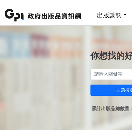
跳至主要內容區塊
:::
出版動態
你想找的
主題搜
累計出版品總數量：1