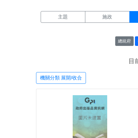
機關搜尋結果頁面
:::
主題
施政
總統府
目
機關分類 展開/收合