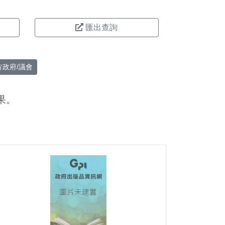
匯出查詢
方政府/議會
果。