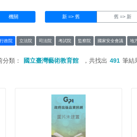
機關
新 => 舊
舊 => 新
行政院
立法院
司法院
考試院
監察院
國家安全會議
地
前分類：
國立臺灣藝術教育館
，共找出
491
筆結