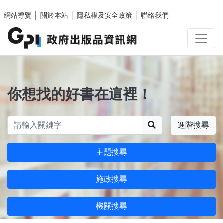
跳至主要內容區塊
網站導覽
│
關於本站
│
隱私權及安全政策
│
聯絡我們
你想找的好書在這裡！
搜尋
進階搜尋
主題搜尋
施政搜尋
機關搜尋