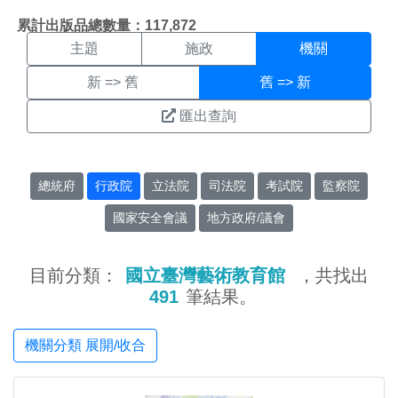
機關搜尋結果頁面
:::
累計出版品總數量：117,872
主題
施政
機關
新 => 舊
舊 => 新
匯出查詢
總統府
行政院
立法院
司法院
考試院
監察院
國家安全會議
地方政府/議會
目前分類：
國立臺灣藝術教育館
，共找出
491
筆結果。
機關分類 展開/收合