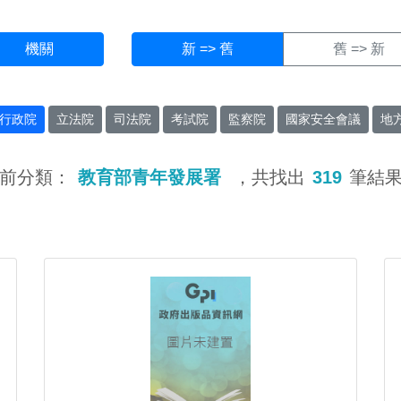
機關
新 => 舊
舊 => 新
行政院
立法院
司法院
考試院
監察院
國家安全會議
地
前分類：
教育部青年發展署
，共找出
319
筆結