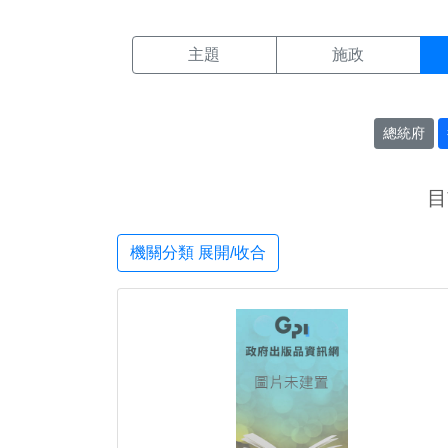
機關搜尋結果頁面
:::
主題
施政
總統府
目
機關分類 展開/收合