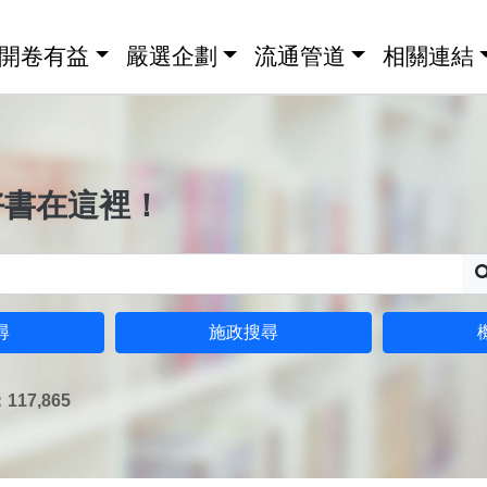
開卷有益
嚴選企劃
流通管道
相關連結
好書在這裡！
尋
施政搜尋
17,865