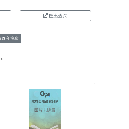
匯出查詢
方政府/議會
果。