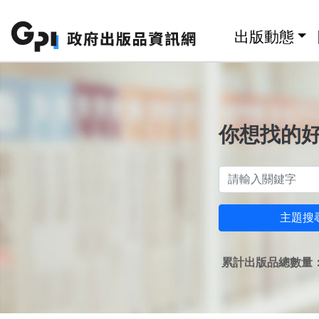
跳至主要內容區塊
:::
出版動態
你想找的
主題搜
累計出版品總數量：1