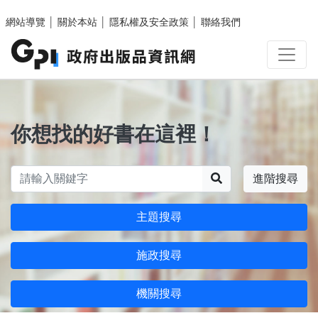
跳至主要內容區塊
網站導覽
│
關於本站
│
隱私權及安全政策
│
聯絡我們
你想找的好書在這裡！
搜尋
進階搜尋
主題搜尋
施政搜尋
機關搜尋