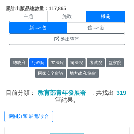
機關搜尋結果頁面
:::
累計出版品總數量：117,865
主題
施政
機關
新 => 舊
舊 => 新
匯出查詢
總統府
行政院
立法院
司法院
考試院
監察院
國家安全會議
地方政府/議會
目前分類：
教育部青年發展署
，共找出
319
筆結果。
機關分類 展開/收合