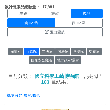
機關搜尋結果頁面
:::
累計出版品總數量：117,881
主題
施政
機關
新 => 舊
舊 => 新
匯出查詢
總統府
行政院
立法院
司法院
考試院
監察院
國家安全會議
地方政府/議會
目前分類：
國立科學工藝博物館
，共找出
183
筆結果。
機關分類 展開/收合