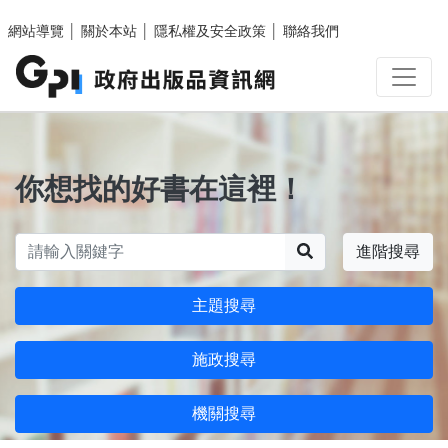
跳至主要內容區塊
網站導覽
│
關於本站
│
隱私權及安全政策
│
聯絡我們
你想找的好書在這裡！
搜尋
進階搜尋
主題搜尋
施政搜尋
機關搜尋