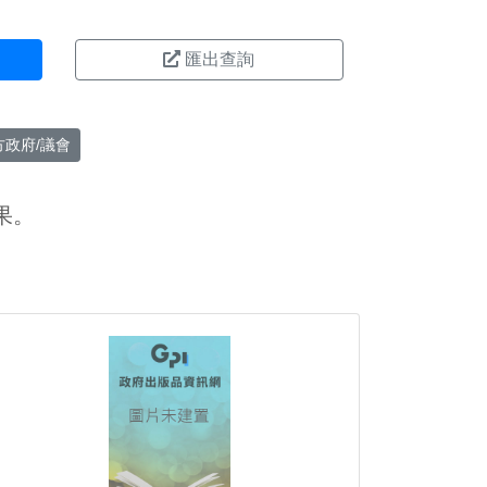
匯出查詢
方政府/議會
果。