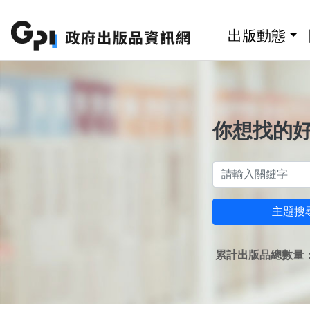
跳至主要內容區塊
:::
出版動態
你想找的
主題搜
累計出版品總數量：1