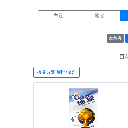
機關搜尋結果頁面
:::
主題
施政
總統府
目
機關分類 展開/收合