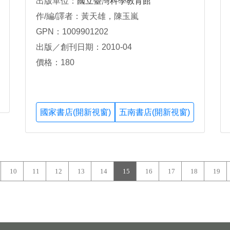
出版單位：
國立臺灣科學教育館
作/編/譯者：黃天雄，陳玉嵐
GPN：1009901202
出版／創刊日期：2010-04
價格：180
國家書店(開新視窗)
五南書店(開新視窗)
10
11
12
13
14
15
16
17
18
19