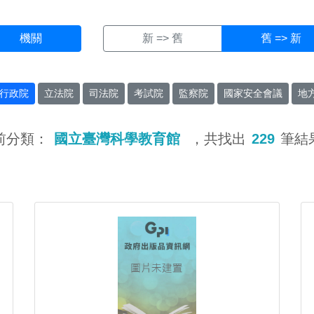
機關
新 => 舊
舊 => 新
行政院
立法院
司法院
考試院
監察院
國家安全會議
地
前分類：
國立臺灣科學教育館
，共找出
229
筆結