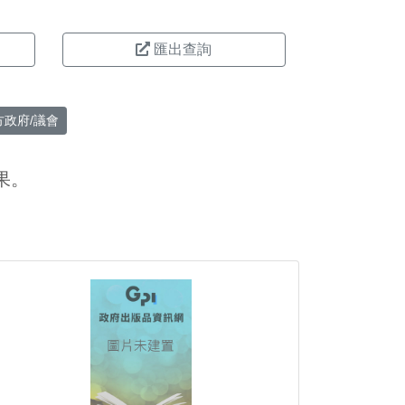
匯出查詢
方政府/議會
果。