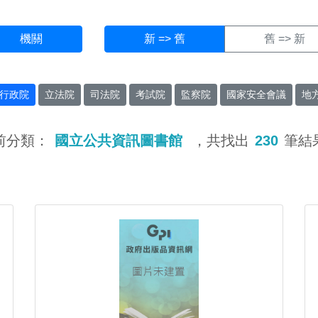
機關
新 => 舊
舊 => 新
行政院
立法院
司法院
考試院
監察院
國家安全會議
地
前分類：
國立公共資訊圖書館
，共找出
230
筆結