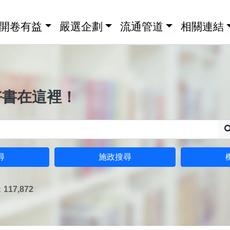
開卷有益
嚴選企劃
流通管道
相關連結
好書在這裡！
尋
施政搜尋
17,872