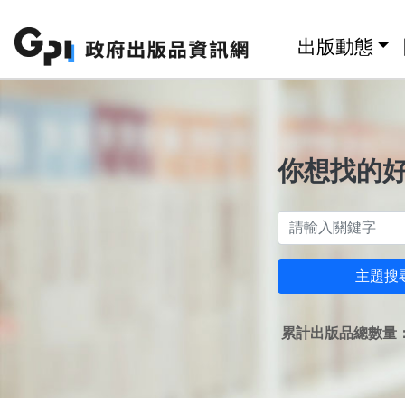
跳至主要內容區塊
:::
出版動態
你想找的
主題搜
累計出版品總數量：1