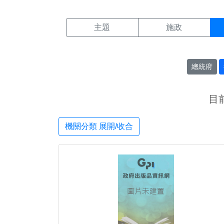
機關搜尋結果頁面
:::
主題
施政
總統府
目
機關分類 展開/收合