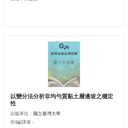
以變分法分析非均勻質黏土層邊坡之穩定
性
出版單位：
國立臺灣大學
作/編/譯者：