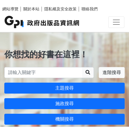
跳至主要內容區塊
網站導覽
│
關於本站
│
隱私權及安全政策
│
聯絡我們
你想找的好書在這裡！
搜尋
進階搜尋
主題搜尋
施政搜尋
機關搜尋