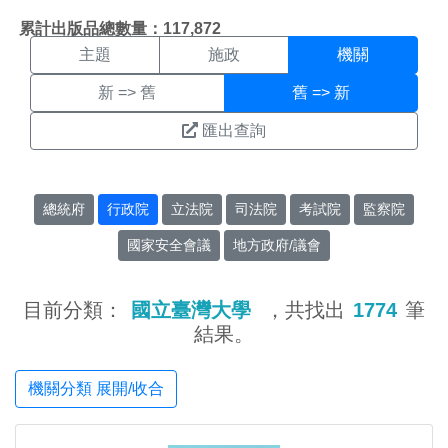
機關搜尋結果頁面
:::
累計出版品總數量：117,872
主題
施政
機關
新 => 舊
舊 => 新
匯出查詢
總統府
行政院
立法院
司法院
考試院
監察院
國家安全會議
地方政府/議會
目前分類：
國立臺灣大學
，共找出
1774
筆
結果。
機關分類 展開/收合