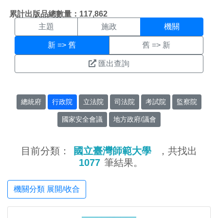
機關搜尋結果頁面
:::
累計出版品總數量：117,862
主題
施政
機關
新 => 舊
舊 => 新
匯出查詢
總統府
行政院
立法院
司法院
考試院
監察院
國家安全會議
地方政府/議會
目前分類：
國立臺灣師範大學
，共找出
1077
筆結果。
機關分類 展開/收合