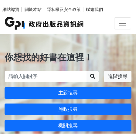
跳至主要內容區塊
網站導覽
│
關於本站
│
隱私權及安全政策
│
聯絡我們
你想找的好書在這裡！
搜尋
進階搜尋
主題搜尋
施政搜尋
機關搜尋