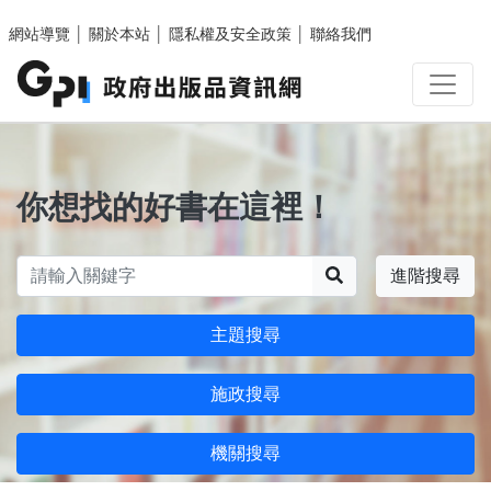
跳至主要內容區塊
網站導覽
│
關於本站
│
隱私權及安全政策
│
聯絡我們
你想找的好書在這裡！
搜尋
進階搜尋
主題搜尋
施政搜尋
機關搜尋