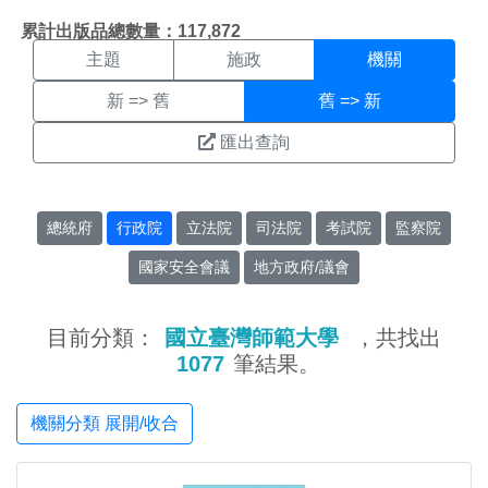
機關搜尋結果頁面
:::
累計出版品總數量：117,872
主題
施政
機關
新 => 舊
舊 => 新
匯出查詢
總統府
行政院
立法院
司法院
考試院
監察院
國家安全會議
地方政府/議會
目前分類：
國立臺灣師範大學
，共找出
1077
筆結果。
機關分類 展開/收合