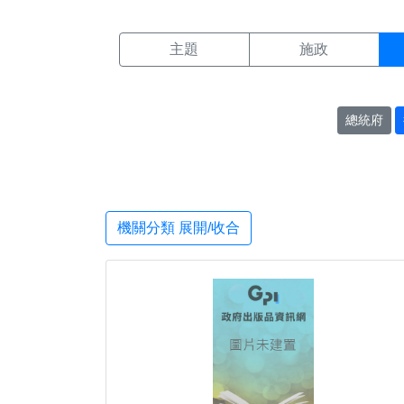
機關搜尋結果頁面
:::
主題
施政
總統府
機關分類 展開/收合