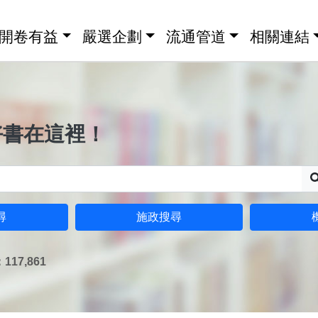
開卷有益
嚴選企劃
流通管道
相關連結
好書在這裡！
尋
施政搜尋
17,861