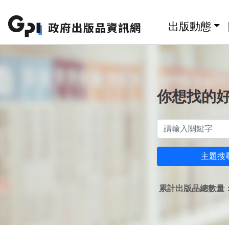
跳至主要內容區塊
:::
出版動態
你想找的
主題搜
累計出版品總數量：1