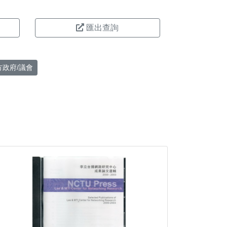
匯出查詢
方政府/議會
。