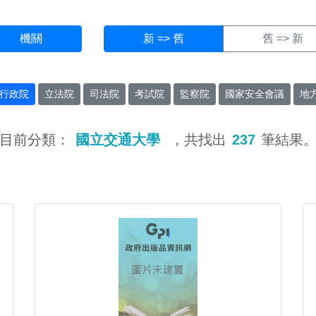
機關
新 => 舊
舊 => 新
行政院
立法院
司法院
考試院
監察院
國家安全會議
地
目前分類：
國立交通大學
，共找出
237
筆結果