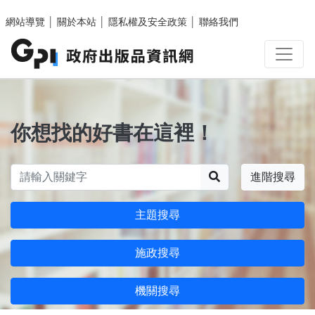
跳至主要內容區塊
網站導覽
│
關於本站
│
隱私權及安全政策
│
聯絡我們
你想找的好書在這裡！
搜尋
進階搜尋
主題搜尋
施政搜尋
機關搜尋