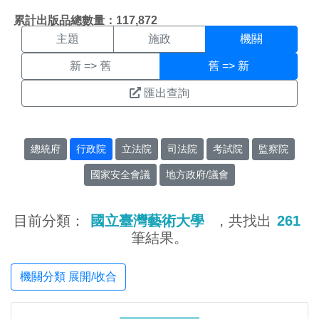
機關搜尋結果頁面
:::
累計出版品總數量：117,872
主題
施政
機關
新 => 舊
舊 => 新
匯出查詢
總統府
行政院
立法院
司法院
考試院
監察院
國家安全會議
地方政府/議會
目前分類：
國立臺灣藝術大學
，共找出
261
筆結果。
機關分類 展開/收合