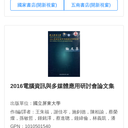
國家書店(開新視窗)
五南書店(開新視窗)
2016電腦資訊與多媒體應用研討會論文集
出版單位：
國立屏東大學
作/編/譯者：王朱福，謝佳岑，施釗德，陳柏諭，蔡榮
燦，孫敏哲，鍾銘澤，蔡進聰，鐘緯倫，林義凱，潘
俊龍，李柏融，陳佳靖，吳家佑，黃樹乾，鄭昀姍，
GPN：1010501540