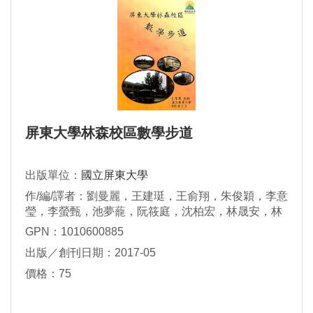
屏東大學林森校區數學步道
出版單位：
國立屏東大學
作/編/譯者：劉曼麗，王建珽，王俞翔，朱俊穎，李意
瑩，李螢甄，池夢蘢，阮筱庭，沈柏宏，林晟安，林
玟萱，林怡君，邱子益，姜任昕，張澄楦，張哲銘，
GPN：1010600885
張育瑄，陳永山，陳冠宇，陳宣妤，陳淑綿，莊瑋
出版／創刊日期：2017-05
瑋，許芷瑄，黃瑋錞，黃暄閔， 楊珮蓁，廖培媖，鄭
宇喬，潘廷瑜，蔡欣育，謝佩娟，謝孆諄，鍾明任
價格：75