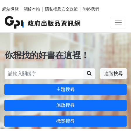
跳至主要內容區塊
網站導覽
│
關於本站
│
隱私權及安全政策
│
聯絡我們
你想找的好書在這裡！
搜尋
進階搜尋
主題搜尋
施政搜尋
機關搜尋