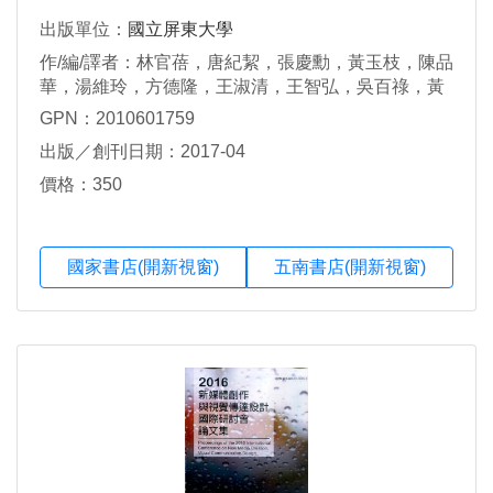
出版單位：
國立屏東大學
作/編/譯者：林官蓓，唐紀絜，張慶勳，黃玉枝，陳品
華，湯維玲，方德隆，王淑清，王智弘，吳百祿，黃
玉幸，蔡典謨，蔡清田，劉廷揚，薛梨真
GPN：2010601759
出版／創刊日期：2017-04
價格：350
國家書店(開新視窗)
五南書店(開新視窗)