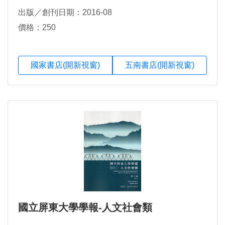
郭映晴，林彥廷，李易陞，曾淯銘，王姿淇，蔡淑
出版／創刊日期：2016-08
儀，易昀緻，高宏瑋，郭承佑，李明錡，許家逢，陳
冠霖，楊中皇，張瑞觀，高梓淇，劉建源，黃國峰，
價格：250
謝文益，游耿能，王小惠，潘人豪，蔡佩君，陳怡
姍，楊祐誠，游曉貞，劉司昀，孔文婷，李亞祝等著
國家書店(開新視窗)
五南書店(開新視窗)
國立屏東大學學報-人文社會類