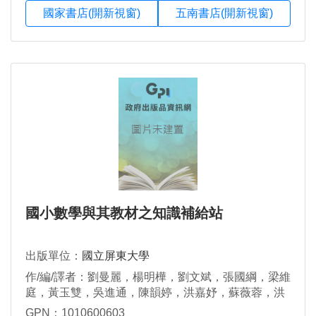
國家書店(開新視窗)
五南書店(開新視窗)
國小數學與其教材之知識補給站
出版單位：
國立屏東大學
作/編/譯者：劉曼麗，楊明樺，劉文斌，張國綱，梁維
庭，黃玉雙，吳進通，陳韻婷，洪嘉妤，蘇薇蓉，洪
有情，李宏基，林筱娟，吳金聰，林子葉，李佳純，
GPN：1010600603