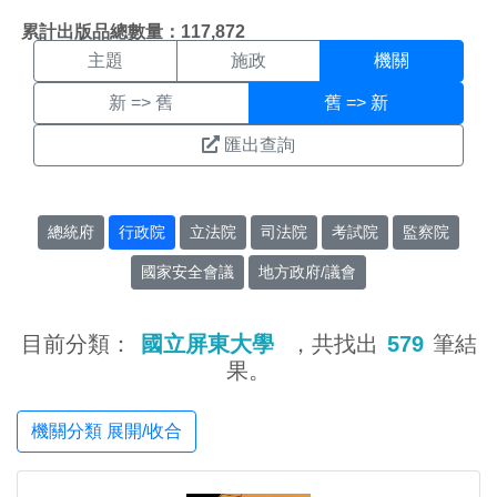
機關搜尋結果頁面
:::
累計出版品總數量：117,872
主題
施政
機關
新 => 舊
舊 => 新
匯出查詢
總統府
行政院
立法院
司法院
考試院
監察院
國家安全會議
地方政府/議會
目前分類：
國立屏東大學
，共找出
579
筆結
果。
機關分類 展開/收合