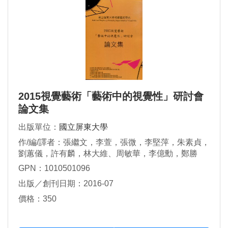
2015視覺藝術「藝術中的視覺性」研討會
論文集
出版單位：
國立屏東大學
作/編/譯者：張繼文，李萱，張微，李堅萍，朱素貞，
劉蕙儀，許有麟，林大維、周敏華，李億勳，鄭勝
華，余文琦，呂佳螢，洪明爵
GPN：1010501096
出版／創刊日期：2016-07
價格：350