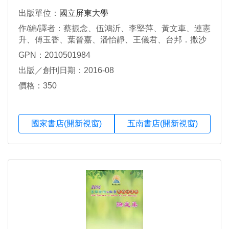
出版單位：
國立屏東大學
作/編/譯者：蔡振念、伍鴻沂、李堅萍、黃文車、連憲
升、傅玉香、葉晉嘉、潘怡靜、王儀君、台邦．撒沙
勒、周德禎、洪豐生、黃芳吟、葉淑華、萬毓澤、蔡
GPN：2010501984
振念 、劉豐榮
出版／創刊日期：2016-08
價格：350
國家書店(開新視窗)
五南書店(開新視窗)