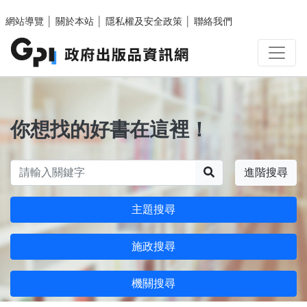
跳至主要內容區塊
網站導覽
│
關於本站
│
隱私權及安全政策
│
聯絡我們
你想找的好書在這裡！
搜尋
進階搜尋
主題搜尋
施政搜尋
機關搜尋