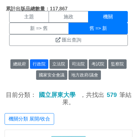
機關搜尋結果頁面
:::
累計出版品總數量：117,867
主題
施政
機關
新 => 舊
舊 => 新
匯出查詢
總統府
行政院
立法院
司法院
考試院
監察院
國家安全會議
地方政府/議會
目前分類：
國立屏東大學
，共找出
579
筆結
果。
機關分類 展開/收合