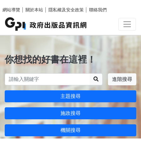
跳至主要內容區塊
網站導覽
│
關於本站
│
隱私權及安全政策
│
聯絡我們
你想找的好書在這裡！
搜尋
進階搜尋
主題搜尋
施政搜尋
機關搜尋