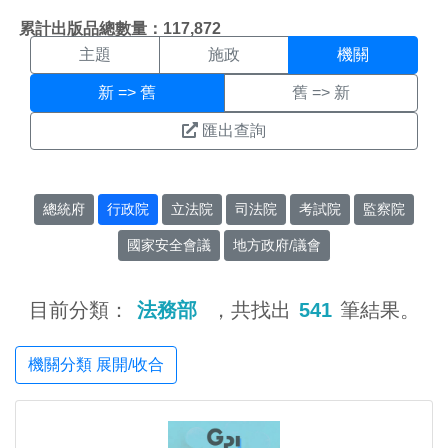
機關搜尋結果頁面
:::
累計出版品總數量：117,872
主題
施政
機關
新 => 舊
舊 => 新
匯出查詢
總統府
行政院
立法院
司法院
考試院
監察院
國家安全會議
地方政府/議會
目前分類：
法務部
，共找出
541
筆結果。
機關分類 展開/收合