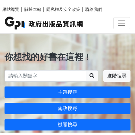
跳至主要內容區塊
網站導覽
│
關於本站
│
隱私權及安全政策
│
聯絡我們
你想找的好書在這裡！
搜尋
進階搜尋
主題搜尋
施政搜尋
機關搜尋