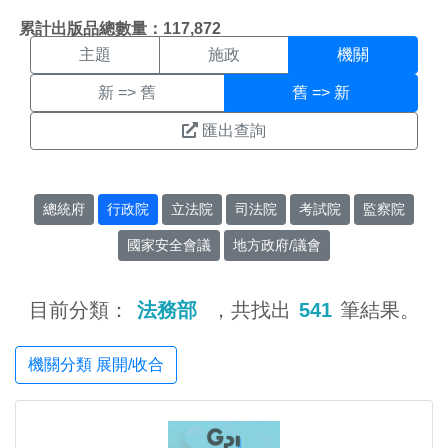
機關搜尋結果頁面
:::
累計出版品總數量：117,872
主題
施政
機關
新 => 舊
舊 => 新
匯出查詢
總統府
行政院
立法院
司法院
考試院
監察院
國家安全會議
地方政府/議會
目前分類：
法務部
，共找出
541
筆結果。
機關分類 展開/收合