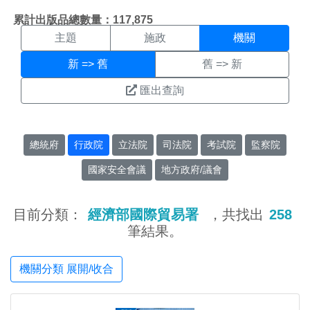
機關搜尋結果頁面
:::
累計出版品總數量：117,875
主題
施政
機關
新 => 舊
舊 => 新
匯出查詢
總統府
行政院
立法院
司法院
考試院
監察院
國家安全會議
地方政府/議會
目前分類：
經濟部國際貿易署
，共找出
258
筆結果。
機關分類 展開/收合