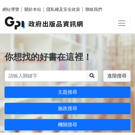
跳至主要內容區塊
網站導覽
│
關於本站
│
隱私權及安全政策
│
聯絡我們
你想找的好書在這裡！
搜尋
進階搜尋
主題搜尋
施政搜尋
機關搜尋