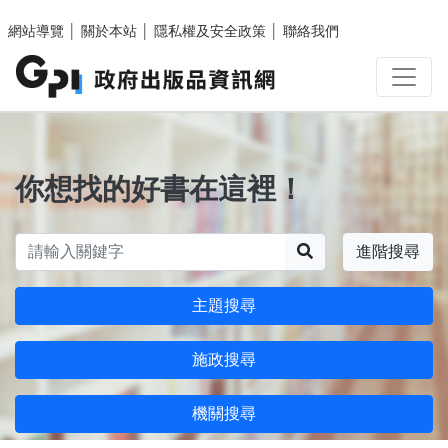
跳至主要內容區塊
網站導覽
│
關於本站
│
隱私權及安全政策
│
聯絡我們
你想找的好書在這裡！
搜尋
進階搜尋
主題搜尋
施政搜尋
機關搜尋