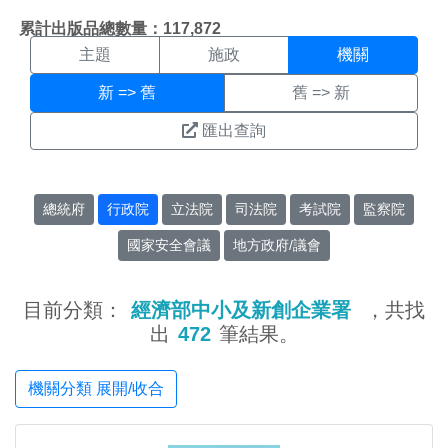
機關搜尋結果頁面
:::
累計出版品總數量：117,872
主題
施政
機關
新 => 舊
舊 => 新
匯出查詢
總統府
行政院
立法院
司法院
考試院
監察院
國家安全會議
地方政府/議會
目前分類：
經濟部中小及新創企業署
，共找
出
472
筆結果。
機關分類 展開/收合