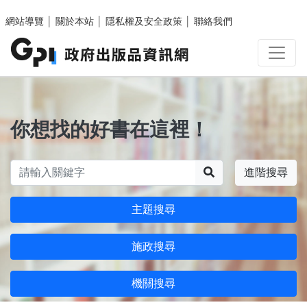
跳至主要內容區塊
網站導覽
│
關於本站
│
隱私權及安全政策
│
聯絡我們
你想找的好書在這裡！
搜尋
進階搜尋
主題搜尋
施政搜尋
機關搜尋