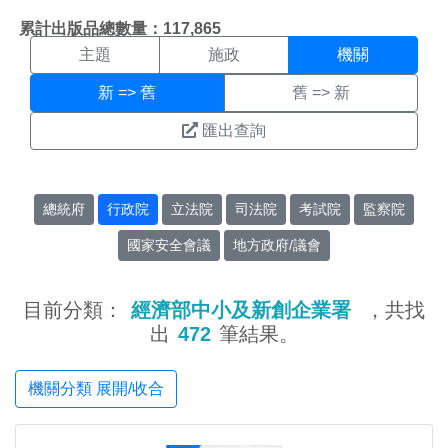
機關搜尋結果頁面
:::
累計出版品總數量：117,865
主題
施政
機關
新 => 舊
舊 => 新
匯出查詢
總統府
行政院
立法院
司法院
考試院
監察院
國家安全會議
地方政府/議會
目前分類：
經濟部中小及新創企業署
，共找
出
472
筆結果。
機關分類 展開/收合