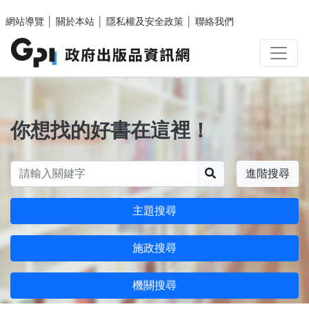
跳至主要內容區塊
網站導覽
│
關於本站
│
隱私權及安全政策
│
聯絡我們
你想找的好書在這裡！
搜尋
進階搜尋
主題搜尋
施政搜尋
機關搜尋