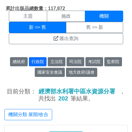
機關搜尋結果頁面
:::
累計出版品總數量：117,872
主題
施政
機關
新 => 舊
舊 => 新
匯出查詢
總統府
行政院
立法院
司法院
考試院
監察院
國家安全會議
地方政府/議會
目前分類：
經濟部水利署中區水資源分署
，
共找出
202
筆結果。
機關分類 展開/收合