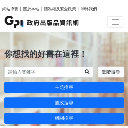
跳至主要內容區塊
網站導覽
│
關於本站
│
隱私權及安全政策
│
聯絡我們
你想找的好書在這裡！
搜尋
進階搜尋
主題搜尋
施政搜尋
機關搜尋