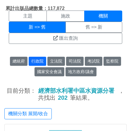
機關搜尋結果頁面
:::
累計出版品總數量：117,872
主題
施政
機關
新 => 舊
舊 => 新
匯出查詢
總統府
行政院
立法院
司法院
考試院
監察院
國家安全會議
地方政府/議會
目前分類：
經濟部水利署中區水資源分署
，
共找出
202
筆結果。
機關分類 展開/收合