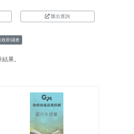
匯出查詢
方政府/議會
筆結果。