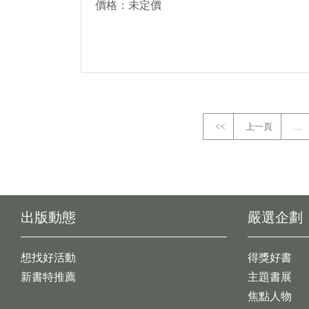
價格：未定價
<<
上一頁
…
出版動態
嚴選企劃
想找好活動
得獎好書
新書特推薦
主題書展
焦點人物