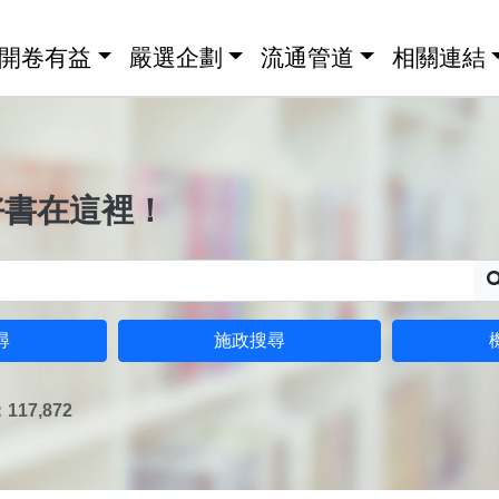
開卷有益
嚴選企劃
流通管道
相關連結
好書在這裡！
尋
施政搜尋
17,872