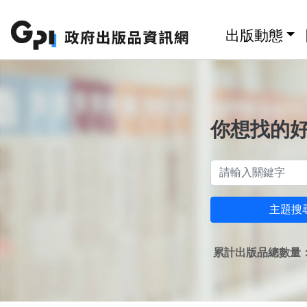
跳至主要內容區塊
:::
出版動態
你想找的
主題搜
累計出版品總數量：1