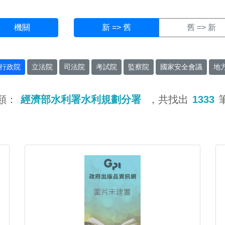
機關
新 => 舊
舊 => 新
行政院
立法院
司法院
考試院
監察院
國家安全會議
地
類：
經濟部水利署水利規劃分署
，共找出
1333