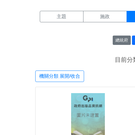
機關搜尋結果頁面
:::
主題
施政
總統府
目前分
機關分類 展開/收合