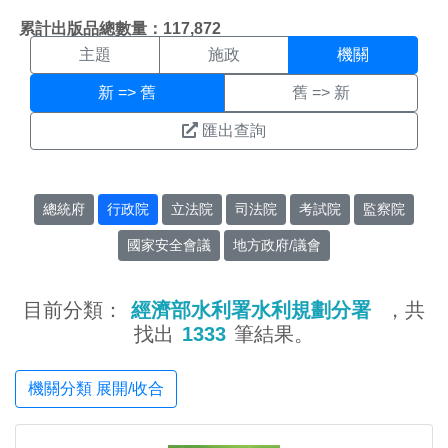
機關搜尋結果頁面
:::
累計出版品總數量：117,872
主題
施政
機關
新 => 舊
舊 => 新
匯出查詢
總統府
行政院
立法院
司法院
考試院
監察院
國家安全會議
地方政府/議會
目前分類：
經濟部水利署水利規劃分署
，共
找出
1333
筆結果。
機關分類 展開/收合