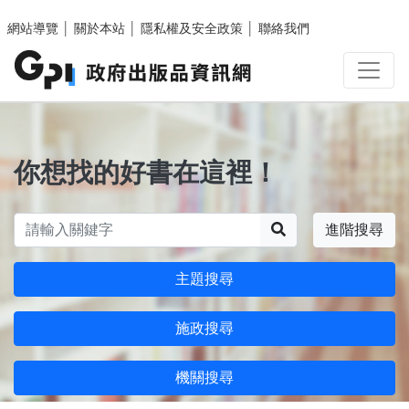
跳至主要內容區塊
網站導覽
│
關於本站
│
隱私權及安全政策
│
聯絡我們
你想找的好書在這裡！
搜尋
進階搜尋
主題搜尋
施政搜尋
機關搜尋