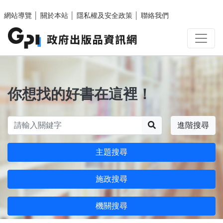
跳至主要內容區塊
網站導覽
│
關於本站
│
隱私權及安全政策
│
聯絡我們
你想找的好書在這裡！
搜尋
進階搜尋
主題搜尋
施政搜尋
機關搜尋