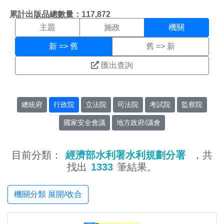
機關搜尋結果頁面
:::
累計出版品總數量：117,872
主題
施政
機關
新 => 舊
舊 => 新
匯出查詢
總統府
行政院
立法院
司法院
考試院
監察院
國家安全會議
地方政府/議會
目前分類：
經濟部水利署水利規劃分署
，共
找出
1333
筆結果。
機關分類 展開/收合