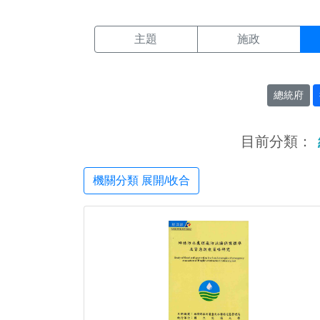
機關搜尋結果頁面
:::
主題
施政
總統府
目前分類：
機關分類 展開/收合