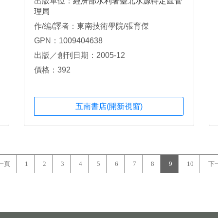
出版單位：
經濟部水利署臺北水源特定區管
劃
理局
作/編/譯者：東南技術學院/張育傑
GPN：1009404638
出版／創刊日期：2005-12
價格：392
五南書店(開新視窗)
一頁
1
2
3
4
5
6
7
8
9
10
下