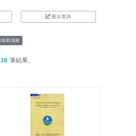
匯出查詢
方政府/議會
116
筆結果。