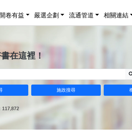
開卷有益
嚴選企劃
流通管道
相關連結
好書在這裡！
尋
施政搜尋
17,872