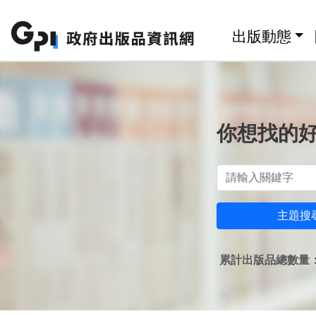
跳至主要內容區塊
:::
出版動態
你想找的
主題搜
累計出版品總數量：1