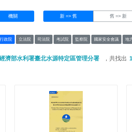
機關
新 => 舊
舊 => 新
行政院
立法院
司法院
考試院
監察院
國家安全會議
地
經濟部水利署臺北水源特定區管理分署
，共找出