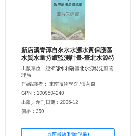
新店溪青潭自來水水源水質保護區
水質水量持續監測計畫-臺北水源特
定區地表水質監測暨管理系統規劃
出版單位：
經濟部水利署臺北水源特定區管
(1/2)
理局
作/編/譯者： 東南技術學院 /張育傑
GPN：1009504240
出版／創刊日期：2006-12
價格：350
五南書店(開新視窗)