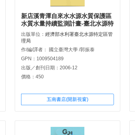
新店溪青潭自來水水源水質保護區
水質水量持續監測計畫-臺北水源特
定區地表水量監測暨管理系統規劃
出版單位：
經濟部水利署臺北水源特定區管
(1/2)
理局
作/編/譯者： 國立臺灣大學 /郭振泰
GPN：1009504189
出版／創刊日期：2006-12
價格：450
五南書店(開新視窗)