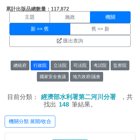
機關搜尋結果頁面
:::
累計出版品總數量：117,872
主題
施政
機關
新 => 舊
舊 => 新
匯出查詢
總統府
行政院
立法院
司法院
考試院
監察院
國家安全會議
地方政府/議會
目前分類：
經濟部水利署第二河川分署
，共
找出
148
筆結果。
機關分類 展開/收合