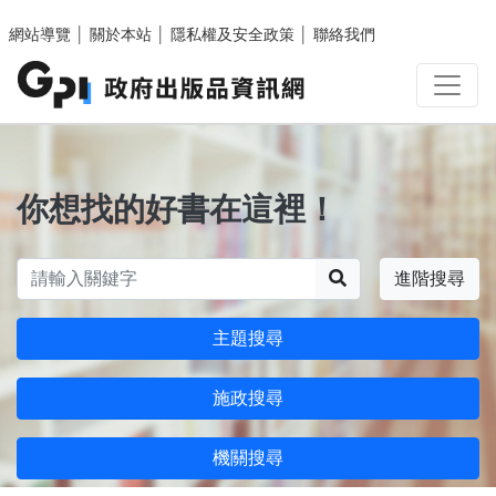
跳至主要內容區塊
網站導覽
│
關於本站
│
隱私權及安全政策
│
聯絡我們
你想找的好書在這裡！
搜尋
進階搜尋
主題搜尋
施政搜尋
機關搜尋