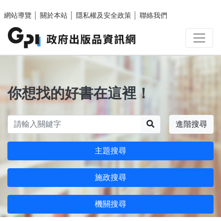
跳至主要內容區塊
網站導覽
│
關於本站
│
隱私權及安全政策
│
聯絡我們
你想找的好書在這裡！
搜尋
進階搜尋
主題搜尋
施政搜尋
機關搜尋