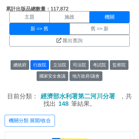
機關搜尋結果頁面
:::
累計出版品總數量：117,872
主題
施政
機關
新 => 舊
舊 => 新
匯出查詢
總統府
行政院
立法院
司法院
考試院
監察院
國家安全會議
地方政府/議會
目前分類：
經濟部水利署第二河川分署
，共
找出
148
筆結果。
機關分類 展開/收合