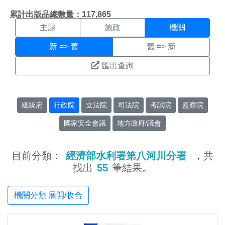
機關搜尋結果頁面
:::
累計出版品總數量：117,865
主題
施政
機關
新 => 舊
舊 => 新
匯出查詢
總統府
行政院
立法院
司法院
考試院
監察院
國家安全會議
地方政府/議會
目前分類：
經濟部水利署第八河川分署
，共
找出
55
筆結果。
機關分類 展開/收合