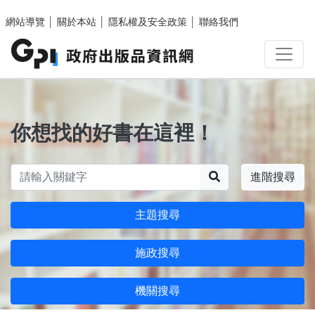
跳至主要內容區塊
網站導覽
│
關於本站
│
隱私權及安全政策
│
聯絡我們
你想找的好書在這裡！
搜尋
進階搜尋
主題搜尋
施政搜尋
機關搜尋