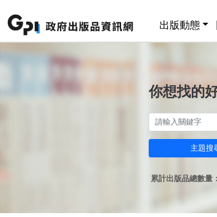
跳至主要內容區塊
:::
出版動態
你想找的
主題搜
累計出版品總數量：1