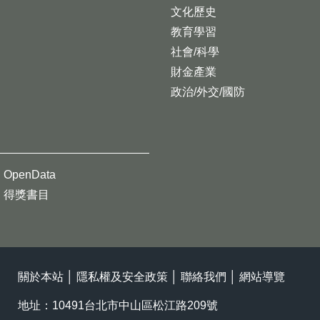
文化歷史
教育學習
社會/科學
財金產業
政治/外交/國防
OpenData
得獎書目
關於本站
│
隱私權及安全政策
│
聯絡我們
│
網站導覽
地址：10491台北市中山區松江路209號