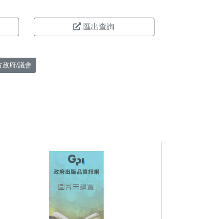
匯出查詢
方政府/議會
。