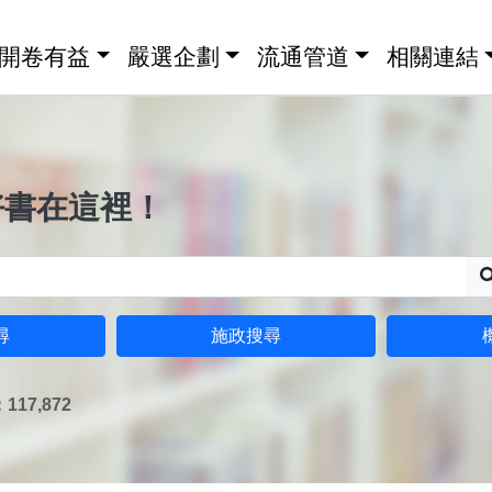
開卷有益
嚴選企劃
流通管道
相關連結
好書在這裡！
尋
施政搜尋
17,872