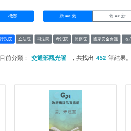
機關
新 => 舊
舊 => 新
行政院
立法院
司法院
考試院
監察院
國家安全會議
地
目前分類：
交通部觀光署
，共找出
452
筆結果