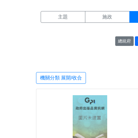
機關搜尋結果頁面
:::
主題
施政
總統府
機關分類 展開/收合