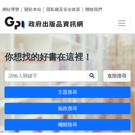
跳至主要內容區塊
網站導覽
│
關於本站
│
隱私權及安全政策
│
聯絡我們
你想找的好書在這裡！
搜尋
進階搜尋
主題搜尋
施政搜尋
機關搜尋