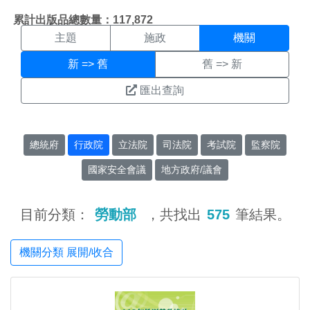
機關搜尋結果頁面
:::
累計出版品總數量：117,872
主題
施政
機關
新 => 舊
舊 => 新
匯出查詢
總統府
行政院
立法院
司法院
考試院
監察院
國家安全會議
地方政府/議會
目前分類：
勞動部
，共找出
575
筆結果。
機關分類 展開/收合