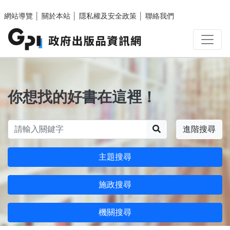
跳至主要內容區塊
網站導覽
│
關於本站
│
隱私權及安全政策
│
聯絡我們
你想找的好書在這裡！
搜尋
進階搜尋
主題搜尋
施政搜尋
機關搜尋