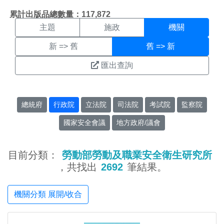
機關搜尋結果頁面
:::
累計出版品總數量：117,872
主題
施政
機關
新 => 舊
舊 => 新
匯出查詢
總統府
行政院
立法院
司法院
考試院
監察院
國家安全會議
地方政府/議會
目前分類：
勞動部勞動及職業安全衛生研究所
，共找出
2692
筆結果。
機關分類 展開/收合