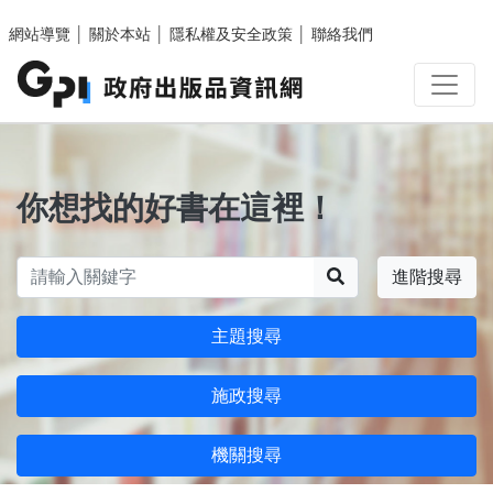
跳至主要內容區塊
網站導覽
│
關於本站
│
隱私權及安全政策
│
聯絡我們
你想找的好書在這裡！
搜尋
進階搜尋
主題搜尋
施政搜尋
機關搜尋