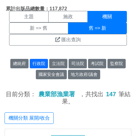
機關搜尋結果頁面
:::
累計出版品總數量：117,872
主題
施政
機關
新 => 舊
舊 => 新
匯出查詢
總統府
行政院
立法院
司法院
考試院
監察院
國家安全會議
地方政府/議會
目前分類：
農業部漁業署
，共找出
147
筆結
果。
機關分類 展開/收合