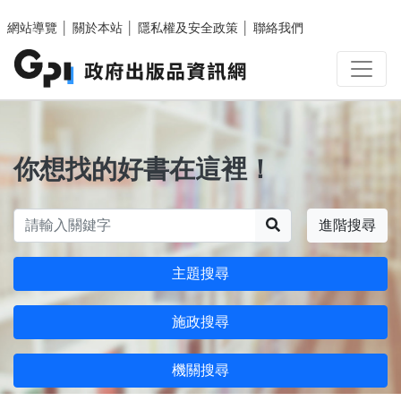
跳至主要內容區塊
網站導覽
│
關於本站
│
隱私權及安全政策
│
聯絡我們
你想找的好書在這裡！
搜尋
進階搜尋
主題搜尋
施政搜尋
機關搜尋