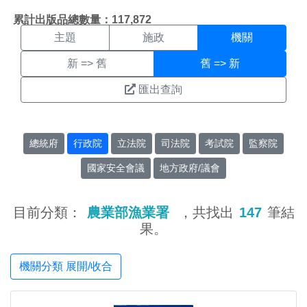
機關搜尋結果頁面
:::
累計出版品總數量：117,872
主題
施政
機關
新 => 舊
舊 => 新
匯出查詢
總統府
行政院
立法院
司法院
考試院
監察院
國家安全會議
地方政府/議會
目前分類：
農業部漁業署
，共找出
147
筆結
果。
機關分類 展開/收合