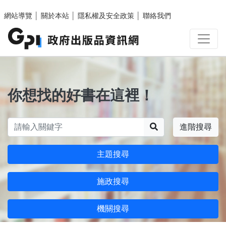
跳至主要內容區塊
網站導覽
│
關於本站
│
隱私權及安全政策
│
聯絡我們
你想找的好書在這裡！
搜尋
進階搜尋
主題搜尋
施政搜尋
機關搜尋