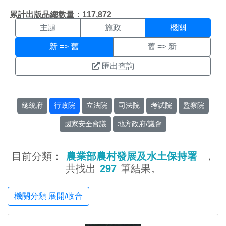
機關搜尋結果頁面
:::
累計出版品總數量：117,872
主題
施政
機關
新 => 舊
舊 => 新
匯出查詢
總統府
行政院
立法院
司法院
考試院
監察院
國家安全會議
地方政府/議會
目前分類：
農業部農村發展及水土保持署
，
共找出
297
筆結果。
機關分類 展開/收合