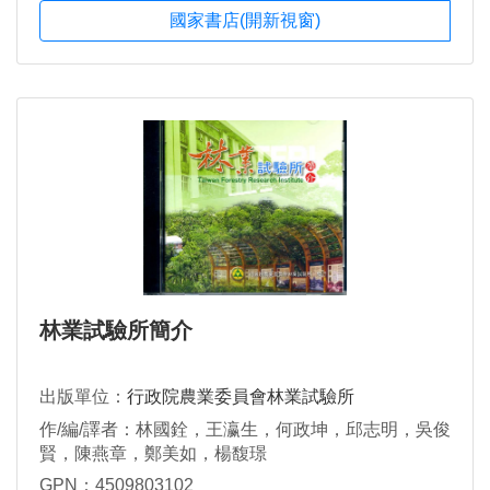
國家書店(開新視窗)
林業試驗所簡介
出版單位：
行政院農業委員會林業試驗所
作/編/譯者：林國銓，王瀛生，何政坤，邱志明，吳俊
賢，陳燕章，鄭美如，楊馥璟
GPN：4509803102