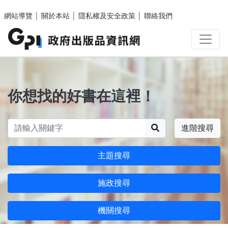
跳至主要內容區塊
網站導覽
│
關於本站
│
隱私權及安全政策
│
聯絡我們
你想找的好書在這裡！
搜尋
進階搜尋
主題搜尋
施政搜尋
機關搜尋