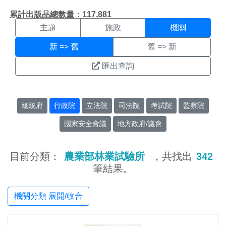
機關搜尋結果頁面
:::
累計出版品總數量：117,881
主題
施政
機關
新 => 舊
舊 => 新
匯出查詢
總統府
行政院
立法院
司法院
考試院
監察院
國家安全會議
地方政府/議會
目前分類：
農業部林業試驗所
，共找出
342
筆結果。
機關分類 展開/收合