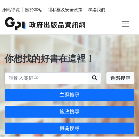
跳至主要內容區塊
網站導覽
│
關於本站
│
隱私權及安全政策
│
聯絡我們
你想找的好書在這裡！
搜尋
進階搜尋
主題搜尋
施政搜尋
機關搜尋