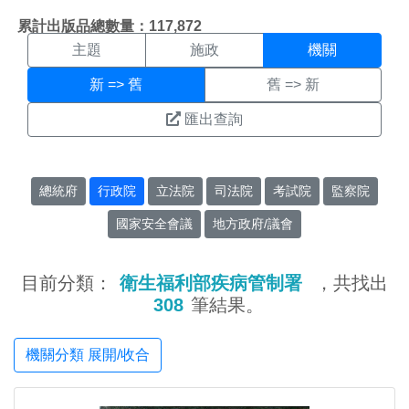
機關搜尋結果頁面
:::
累計出版品總數量：117,872
主題
施政
機關
新 => 舊
舊 => 新
匯出查詢
總統府
行政院
立法院
司法院
考試院
監察院
國家安全會議
地方政府/議會
目前分類：
衛生福利部疾病管制署
，共找出
308
筆結果。
機關分類 展開/收合