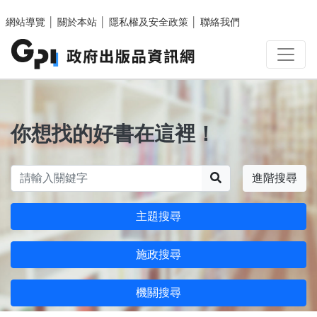
跳至主要內容區塊
網站導覽
│
關於本站
│
隱私權及安全政策
│
聯絡我們
你想找的好書在這裡！
搜尋
進階搜尋
主題搜尋
施政搜尋
機關搜尋