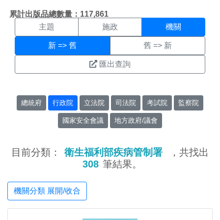
機關搜尋結果頁面
:::
累計出版品總數量：117,861
主題
施政
機關
新 => 舊
舊 => 新
匯出查詢
總統府
行政院
立法院
司法院
考試院
監察院
國家安全會議
地方政府/議會
目前分類：
衛生福利部疾病管制署
，共找出
308
筆結果。
機關分類 展開/收合