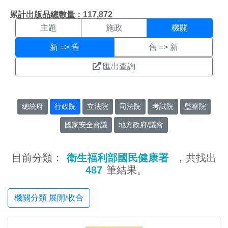
機關搜尋結果頁面
:::
累計出版品總數量：117,872
主題
施政
機關
新 => 舊
舊 => 新
匯出查詢
總統府
行政院
立法院
司法院
考試院
監察院
國家安全會議
地方政府/議會
目前分類：
衛生福利部國民健康署
，共找出
487
筆結果。
機關分類 展開/收合