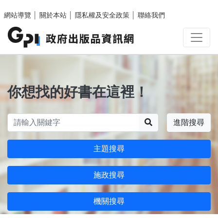
跳至主要內容區塊
網站導覽
│
關於本站
│
隱私權及安全政策
│
聯絡我們
你想找的好書在這裡！
搜尋
進階搜尋
主題搜尋
施政搜尋
機關搜尋